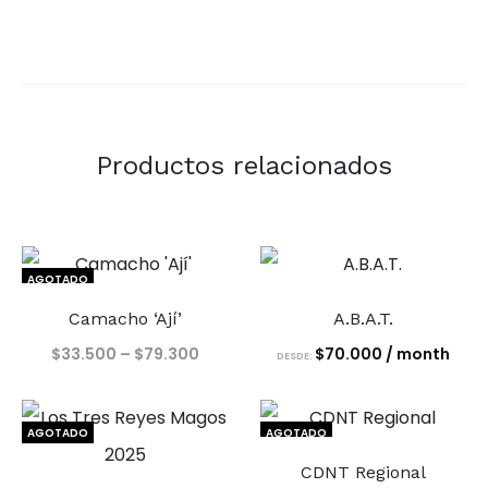
Productos relacionados
AGOTADO
Camacho ‘Ají’
A.B.A.T.
Price
$
33.500
–
$
79.300
$
70.000
/ month
DESDE:
range:
$33.500
AGOTADO
AGOTADO
through
CDNT Regional
$79.300