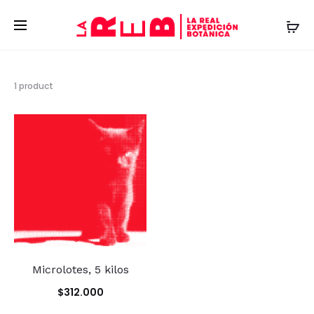
Showing
1 product
the
single
result
Microlotes, 5 kilos
$
312.000