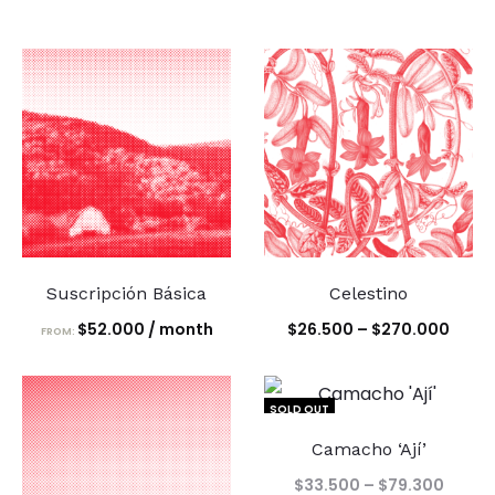
Suscripción Básica
Celestino
Price
$
52.000
/ month
$
26.500
–
$
270.000
FROM:
range
$26.
SOLD OUT
thro
Camacho ‘Ají’
$270
Price
$
33.500
–
$
79.300