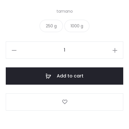
through
tamano
$79.300
250 g
1000 g
Luis
Aguirre
quantity
Add to cart