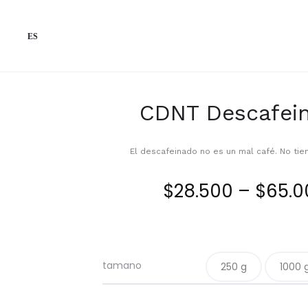
ES
CDNT Descafei
El descafeinado no es un mal café. No tie
$
28.500
–
$
65.0
tamano
250 g
1000 