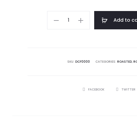
CDNT
Add to ca
Descafeinado
quantity
SKU:
DCF0000
CATEGORIES:
ROASTED
,
R
SHARE
FACEBOOK
TWITTER