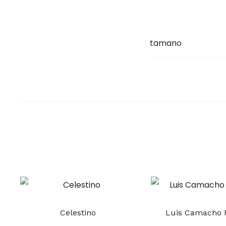
tamano
Este
Este
Celestino
Luis Camacho 
producto
pro