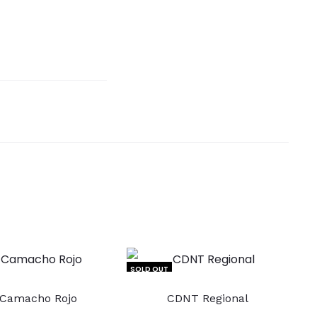
SOLD OUT
Este
Este
 Camacho Rojo
CDNT Regional
producto
producto