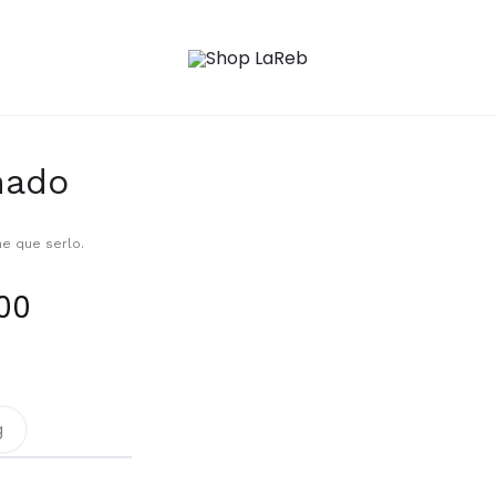
nado
ne que serlo.
Price
00
range:
$28.500
g
through