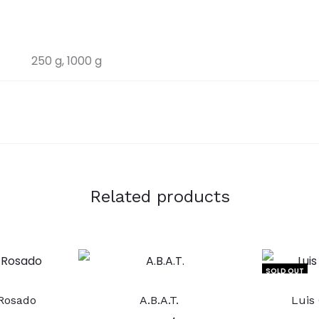
250 g, 1000 g
Related products
SOLD OUT
Este
Rosado
A.B.A.T.
Luis
ducto
producto