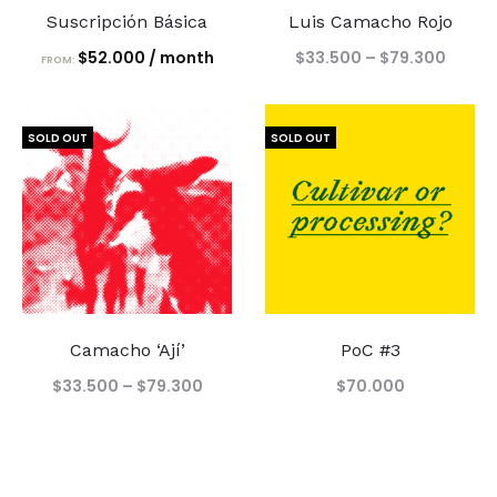
Suscripción Básica
Luis Camacho Rojo
Price
$
52.000
/ month
$
33.500
–
$
79.300
FROM:
range
$33.5
SOLD OUT
SOLD OUT
throu
$79.3
Camacho ‘Ají’
PoC #3
Price
$
33.500
–
$
79.300
$
70.000
range:
$33.500
through