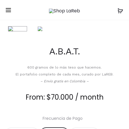
A.B.A.T.
600 gramos de lo más teso que hacemos.
El portafolio completo de cada mes, curado por LaREB.
– Envío gratis en Colombia –
From:
$
70.000
/ month
Frecuencia de Pago