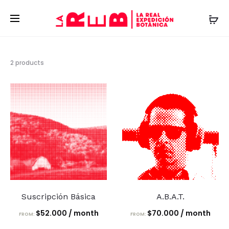
Showing
2 products
all
2
results
Suscripción Básica
A.B.A.T.
$
52.000
/ month
$
70.000
/ month
FROM:
FROM: