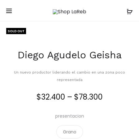
SOLD OUT
Diego Agudelo Geisha
Un nuevo productor liderando el cambio en una zona poco
representada
Price
$
32.400
–
$
78.300
range:
presentacion
$32.400
Grano