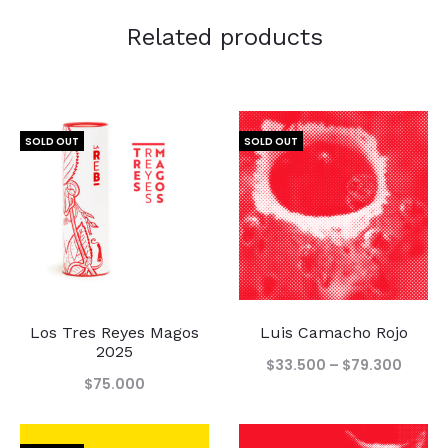
Related products
SOLD OUT
SOLD OUT
Los Tres Reyes Magos
Luis Camacho Rojo
2025
Price
$
33.500
–
$
79.300
$
75.000
range
$33.5