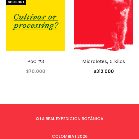
throu
SOLD OUT
$79.3
PoC #3
Microlotes, 5 kilos
$
70.000
$
312.000
© LA REAL EXPEDICIÓN BOTÁNICA
COLOMBIA | 2026