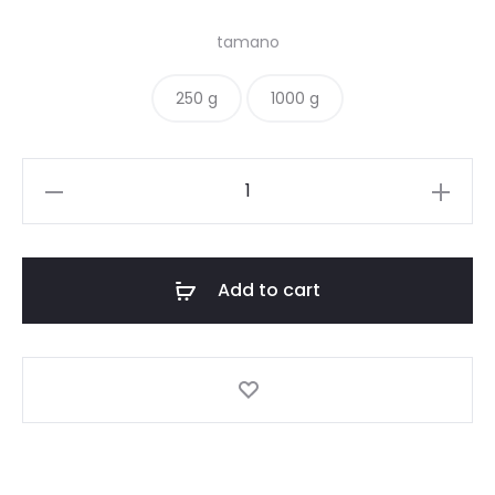
through
tamano
$78.300
250 g
1000 g
Diego
Agudelo
Geisha
quantity
Add to cart